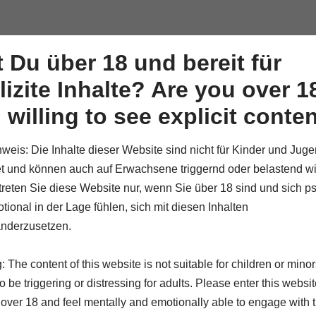
Artwo
t Du über 18 und bereit für
lizite Inhalte? Are you over 1
 willing to see explicit conte
weis: Die Inhalte dieser Website sind nicht für Kinder und Juge
t und können auch auf Erwachsene triggernd oder belastend wi
etreten Sie diese Website nur, wenn Sie über 18 sind und sich p
tional in der Lage fühlen, sich mit diesen Inhalten
h Becomes Memory
nderzusetzen.
 The content of this website is not suitable for children or mino
 be triggering or distressing for adults. Please enter this website
 over 18 and feel mentally and emotionally able to engage with t