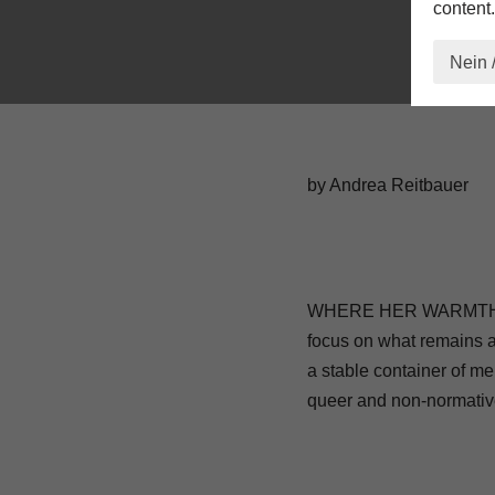
content.
Nein 
by Andrea Reitbauer
WHERE HER WARMTH BEC
focus on what remains af
a stable container of me
queer and non-normative