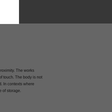
ximity. The works
f touch. The body is not
d. In contexts where
 of storage.