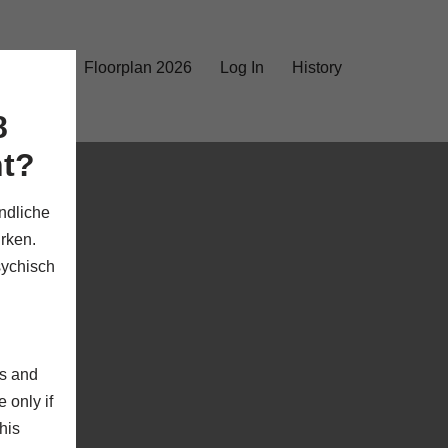
rks 2026
Floorplan 2026
Log In
History
8
nt?
ndliche
rken.
sychisch
rs and
 only if
his